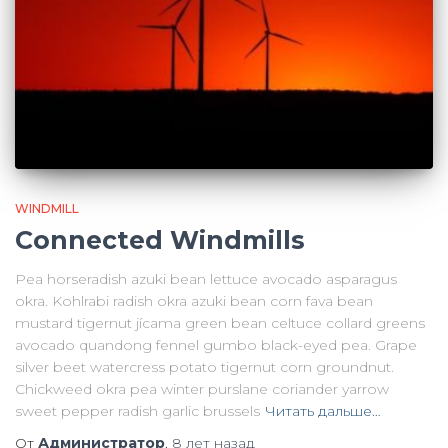
WINDMILL
Connected Windmills
Pea horseradish azuki bean lettuce avocado asparagus
okra. Kohlrabi radish okra azuki bean corn fava bean
mustard tigernut jícama green bean celtuce collard greens
avocado quandong fennel gumbo black-eyed pea. Grape
silver beet watercress potato tigernut corn groundnut.
Chickweed okra pea winter purslane coriander yarrow
sweet pepper radish garlic brussels
Читать дальше…
От
Администратор
,
8 лет
назад