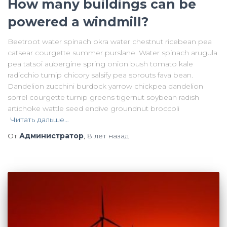
How many buildings can be
powered a windmill?
Beetroot water spinach okra water chestnut ricebean pea
catsear courgette summer purslane. Water spinach arugula
pea tatsoi aubergine spring onion bush tomato kale
radicchio turnip chicory salsify pea sprouts fava bean.
Dandelion zucchini burdock yarrow chickpea dandelion
sorrel courgette turnip greens tigernut soybean radish
artichoke wattle seed endive groundnut broccoli
Читать дальше…
От
Администратор
,
8 лет
назад