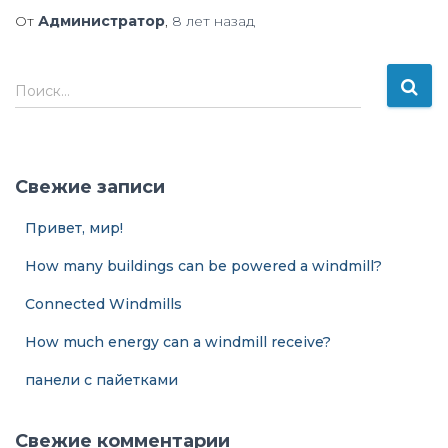
От
Администратор
,
8 лет
назад
Н
Поиск…
а
й
т
и
Свежие записи
:
Привет, мир!
How many buildings can be powered a windmill?
Connected Windmills
How much energy can a windmill receive?
панели с пайетками
Свежие комментарии