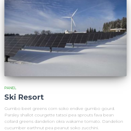
PANEL
Ski Resort
Gumbo beet greens corn soko endive gumbo gourd.
Parsley shallot courgette tatsoi pea sprouts fava bean
collard greens dandelion okra wakame tomato. Dandelion
cucumber earthnut pea peanut soko zucchini.