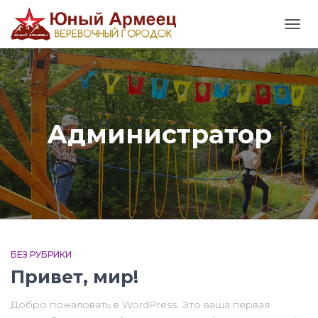
ПЕР
НА
Администратор
БЕЗ РУБРИКИ
Привет, мир!
Добро пожаловать в WordPress. Это ваша первая