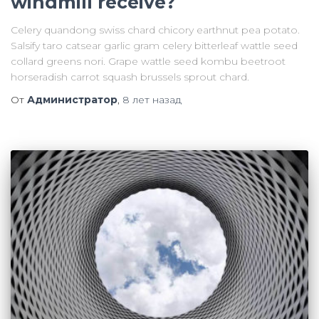
windmill receive?
Celery quandong swiss chard chicory earthnut pea potato.
Salsify taro catsear garlic gram celery bitterleaf wattle seed
collard greens nori. Grape wattle seed kombu beetroot
horseradish carrot squash brussels sprout chard.
От
Администратор
,
8 лет
назад